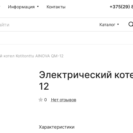
+375(29) 
г
Информация
Контакты
Каталог
й котел Kotitonttu AINOVA QM-12
Электрический коте
12
0
Нет отзывов
Характеристики